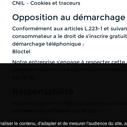
CNIL – Cookies et traceurs
Opposition au démarchage
Conformément aux articles L.223-1 et suiva
consommateur a le droit de s’inscrire gratuit
démarchage téléphonique :
Bloctel
Notre entreprise s’engage à respecter cette
téléphoniquement les personnes inscrites sur 
par la loi.
Responsabilité
Notre entreprise s’efforce d’assurer au mieux
informations diffusées sur le site.
Toutefois, l’éditeur ne saurait être tenu resp
aliser le contenu, d'adapter et de mesurer l'audience du site, 