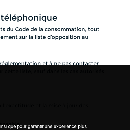
 téléphonique
nts du Code de la consommation, tout
ement sur la liste d’opposition au
 réglementation et à ne pas contacter
cette liste, sauf dans les cas autorisés
 l’exactitude et la mise à jour des
onsable :
ainsi que pour garantir une expérience plus